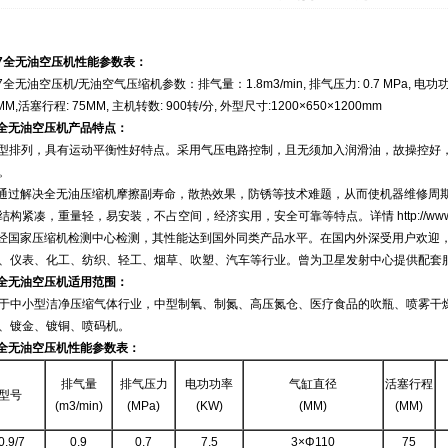
8/7全无油空压机性能参数表：
8/7全无油空压机/无油空气压缩机参数：排气量：1.8m3/min, 排气压力: 0.7 MPa, 电功功率
MM,活塞行程: 75MM, 主机转数: 900转/分, 外型尺寸:1200×650×1200mm
全无油空压机产品特点：
型排列，具有运动平衡性好特点。采用气压电路控制，且无须加入润滑油，故操控好
。
通过解决全无油压缩机摩擦副寿命，散热效果，防锈等技术难题，从而使机器维修周期
构紧凑，重量轻，易安装，不占空间，经济实用，安全可靠等特点。详情 http://www.lgk
经国家压缩机检测中心检测，其性能达到国外同类产品水平。在国内外深受用户欢迎
、仪表、化工、纺织、轻工、烟草、吹塑、汽车等行业。曾为卫星发射中心提供配套
全无油空压机适用范围：
于中小型洁净压缩气体行业，中型制氧、制氮、高压氮仓、医疗食品的吹瓶、喷雾干
、镀金、镀铜、喷码机。
全无油空压机性能参数表：
排气量
排气压力
电功功率
气缸直径
活塞行程
型号
(m3/min)
(MPa)
(KW)
(MM)
(MM)
.9/7
0.9
0.7
7.5
3×Φ110
75