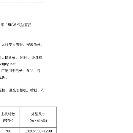
: 15KW, 气缸直径:
，无须专人看管。安装简便、
大幅延长。 同时， 还具有
yj.net
，广泛用于电子、食品、包
服务。
燥机、激光切割机、喷粉、布
主机转数
外型尺寸
(转/分)
(长×宽×高)
700
1320×550×1200